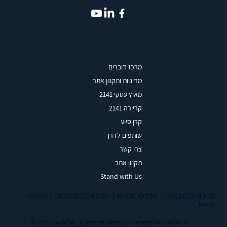
מרכז דוברים
מדיניות ותקנון אתר
מאיץ עסקי 2141
קריירה 2141
קרן סיוע
שותפים לדרך
צרו קשר
תקנון אתר
Stand with Us
מדיניות ותקנון אתר
|
מדיניות פרטיות
|
מדיניות ביטול חברות
| הצהרת
נגישות
© 2022 by
NOA - Creative Design
. Created on
Editor X.