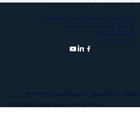
יש לכם שאלה? צריכים עזרה? רוצים לדבר איתנו?
צרו איתנו קשר באחת הדרכים הבאות
Arik@mp2141.org
כתובת - נורדאו 73 א׳, הרצליה
 ותקנון אתר
|
מדיניות פרטיות
|
מדיניות ביטול חברות
| הצהרת נגישות
© 2022 by
NOA - Creative Design
. Created on
Editor X.