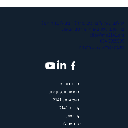
יש לכם שאלה? צריכים עזרה? רוצים לדבר איתנו?
צרו איתנו קשר באחת הדרכים הבאות
elior@mp2141.org
054-6989995
כתובת - נורדאו 73 א׳, הרצליה
מרכז דוברים
מדיניות ותקנון אתר
מאיץ עסקי 2141
קריירה 2141
קרן סיוע
שותפים לדרך