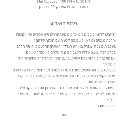
Mar 01, 2023, 7:00 PM – 10:30 PM
רמת גן, זאב ז׳בוטינסקי 23, רמת גן
פרטי האירוע
"חייבים להעמיק בפיננסים, מ"פים משתחררים ולא מכירים את הקופות 
והרבה פעמים גם לא יודעים מה לעשות עם הכסף שלהם" 
בעקבות משפט שנזרק באירוע הנדל"ן האחרון החלטנו כי השיח הרחב 
בקרב חברי 2141 אודות המצב הפיננסי שלהם לא נסתר מעינינו. 
אנו מתכבדים להזמינכם לאירוע 2141 תחת הכותרת ''לוקחים אחריות 
פיננסית''. 
ב1.3.2023 בשעה 19:00 ניפגש ב'מגדל מנורה מבטחים'  ברמת גן - לערב 
שכולו סקירת שווקים, ניתוח 'מצב הצבירה' של ההון, מורה נבוכים קצר 
לעולם הפנסיות ועוד. 
הפאנל בראשות מנכ"ל מנורה מבטחים - יהודה בן אסאייג, אקס מ''פ 
שייספר לנו את סיפורו, כיצד הגיע לתפקידו לאחר שהשתחרר מתפקיד 
המ"פ. 
חברי הפאנל:
עוד