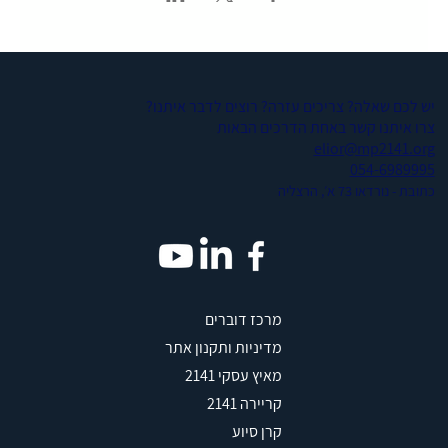
יש לכם שאלה? צריכים עזרה? רוצים לדבר איתנו?
צרו איתנו קשר באחת הדרכים הבאות
elior@mp2141.org
054-6989995
כתובת - נורדאו 73 א׳, הרצליה
מרכז דוברים
מדיניות ותקנון אתר
מאיץ עסקי 2141
קריירה 2141
קרן סיוע