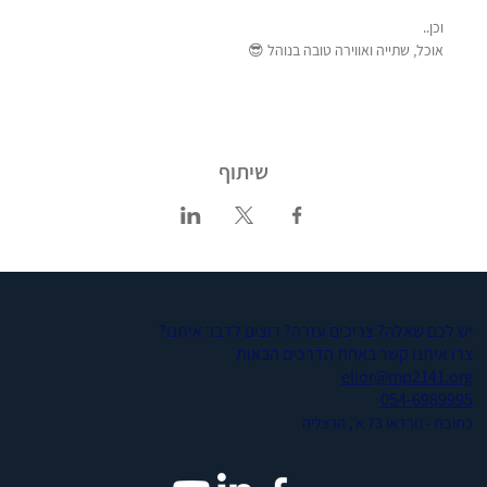
אוכל, שתייה ואווירה טובה בנוהל 😎
שיתוף
יש לכם שאלה? צריכים עזרה? רוצים לדבר איתנו?
צרו איתנו קשר באחת הדרכים הבאות
elior@mp2141.org
054-6989995
כתובת - נורדאו 73 א׳, הרצליה