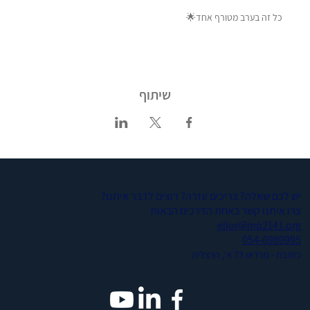
כל זה בערב מטורף אחד🌟
שיתוף
יש לכם שאלה? צריכים עזרה? רוצים לדבר איתנו?
צרו איתנו קשר באחת הדרכים הבאות
elior@mp2141.org
054-6989995
כתובת - נורדאו 73 א׳, הרצליה