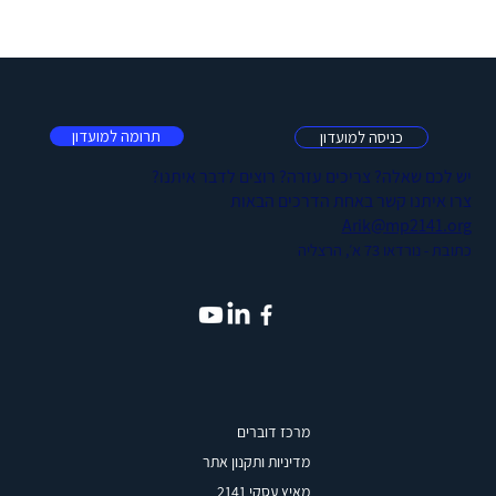
תרומה למועדון
כניסה למועדון
יש לכם שאלה? צריכים עזרה? רוצים לדבר איתנו?
צרו איתנו קשר באחת הדרכים הבאות
Arik@mp2141.org
כתובת - נורדאו 73 א׳, הרצליה
מרכז דוברים
מדיניות ותקנון אתר
מאיץ עסקי 2141