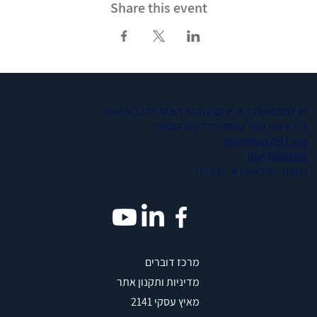
Share this event
יש לכם שאלה? צריכים עזרה? רוצים לדבר איתנו?
צרו איתנו קשר באחת הדרכים הבאות
elior@mp2141.org
054-6989995
כתובת - נורדאו 73 א׳, הרצליה
מרכז דוברים
מדיניות ותקנון אתר
מאיץ עסקי 2141