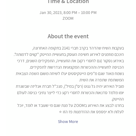
Time & Location
Jan 30, 2023, 8:00 PM – 10:00 PM
ZOOM
About the event
בעקבות השיח שהדהד בקרב חברי 2141 בתקופה האחרונה, 
הינכם מוזמנים לאירוע חשיפה העוסק בתעשיית ההייטק ''קווים לדמותה''. 
באירוע נסקור (גם לחסרי רקע) את התעשייה, התפקידים השונים, דרכי 
הכניסה לתעשייה וההכשרות המקצועיות הנדרשות לתפקידים.
נשמח מאוד שגם מ''פים הייטקיסטים יעלו לשיחה משום השפה הצבאית 
המשותפת שתפרה את השיח.
מוביל האירוע יהיה גל גנוט (רס"ן במיל'), מנכ"ל חברת אנליזה שבשגרת 
יומו מלמד סדנאות והכשרות לחסרי רקע כדי לייצר נתיבי כניסה לעולם 
ההייטק.
בחרנו לבצע את האירוע בZOOM על מנת שגם מי שעובד או לומד, יוכל 
לעלות ולא יפספס את ההזדמנות פז הזו ⭐
Show More