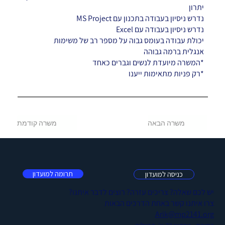
יתרון
נדרש ניסיון בעבודה בתכנון עם MS Project
נדרש ניסיון בעבודה עם Excel
יכולת עבודה בעומס גבוה על מספר רב של משימות
אנגלית ברמה גבוהה
*המשרה מיועדת לנשים וגברים כאחד
*רק פניות מתאימות ייענו
משרה קודמת
משרה הבאה
תרומה למועדון
כניסה למועדון
יש לכם שאלה? צריכים עזרה? רוצים לדבר איתנו?
צרו איתנו קשר באחת הדרכים הבאות
Arik@mp2141.org